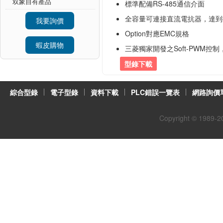
双象自有產品
標準配備RS-485通信介面
全容量可連接直流電抗器，達到
我要詢價
Option對應EMC規格
蝦皮購物
三菱獨家開發之Soft-PWM
型錄下載
綜合型錄
電子型錄
資料下載
PLC錯誤一覽表
網路詢價
Copyright © 1989-
2