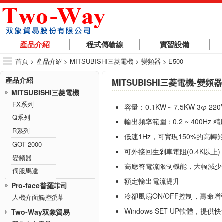
產品介紹
程式傳輸線
實習設備
首頁
> 產品介紹 > MITSUBISHI三菱電機 > 變頻器 > E500
產品介紹
MITSUBISHI三菱電機-變頻器-
MITSUBISHI三菱電機
FX系列
容量：0.1KW ~ 7.5KW 3φ 220V
Q系列
輸出頻率範圍：0.2 ~ 400Hz 精度
R系列
低速1Hz，可實現150%的高轉
GOT 2000
可外接回生剎車電阻(0.4K以
變頻器
高應答電流限制機能，大幅減少
伺服馬達
額定輸出電流提升
Pro-face普羅菲司
冷卻風扇ON/OFF控制，壽命增
人機介面觸控螢幕
Windows SET-UP軟體，
Two-Way双象貿易