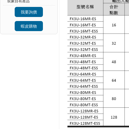
双象自有產品
我要詢價
蝦皮購物