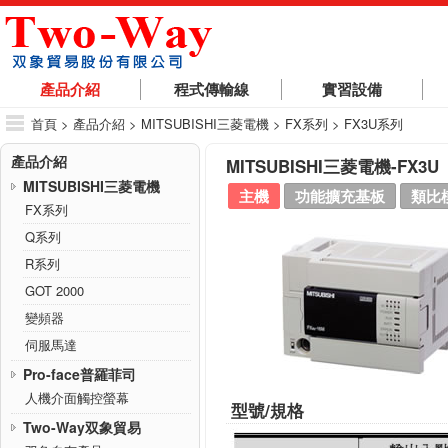
產品介紹
程式傳輸線
實習設備
首頁
> 產品介紹 > MITSUBISHI三菱電機 > FX系列 > FX3U系列
產品介紹
MITSUBISHI三菱電機-FX3U
MITSUBISHI三菱電機
主機
功能擴充基板
類比
FX系列
Q系列
R系列
GOT 2000
變頻器
伺服馬達
Pro-face普羅菲司
人機介面觸控螢幕
型號/規格
Two-Way双象貿易