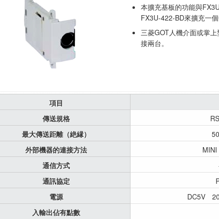
本擴充基板的功能與FX3U
FX3U-422-BD來擴充一個
三菱GOT人機介面或掌上
接兩台。
項目
傳送規格
R
最大傳送距離（絶縁）
5
外部機器的連接方法
MINI
通信方式
通訊協定
電源
DC5V 2
入輸出佔有點數