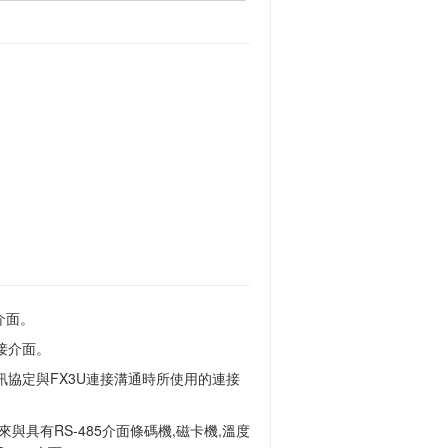
介面。
接介面。
協定與FX3U連接溝通時所使用的連接
與具有RS-485介面條碼機,磁卡機,溫度