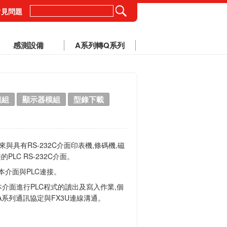
常見問題
感測設備
A系列轉Q系列
模組
顯示器模組
型錄下載
與具有RS-232C介面印表機,條碼機,磁
PLC RS-232C介面。
本介面與PLC連接。
本介面進行PLC程式的讀出及寫入作業,個
系列通訊協定與FX3U連線溝通。