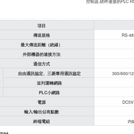
控制器,磅秤連接的PLC R
項目
傳送規格
RS-4
最大傳送距離（絶縁）
外部機器的連接方法
通信方式
自由通訊協定、三菱專用通訊協定
300/600/12
送
並列運轉網路
率
PLC小網路
電源
DC5
輸入/輸出佔有點數
終端電組
内