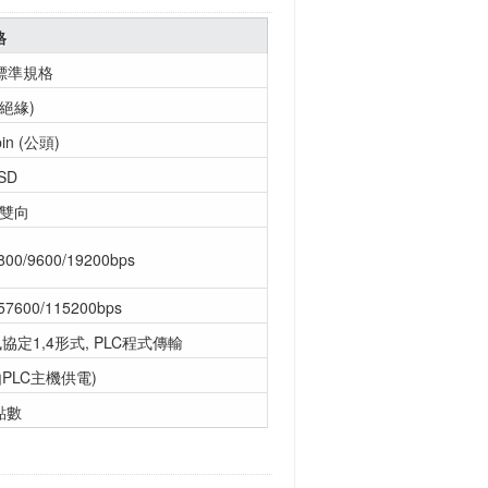
格
C標準規格
非絕緣)
in (公頭)
SD
雙向
800/9600/19200bps
57600/115200bps
定1,4形式, PLC程式傳輸
由PLC主機供電)
點數