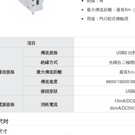
絶縁：有
最大傳送距離：最長5m（
用途：PLC程式傳輸用
項目
傳送規格
USB2.0(
絶縁方式
光耦合二極體絶
通信規格
最大傳送距離
最長5ｍ
傳送速度
9600/19200/3
接頭形狀
USB
15mA/DC
電源規格
消耗電流
30mA/DC5
尺吋