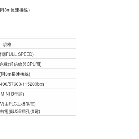
附3m長連接線）
規格
對應FULL SPEED)
縁(通信線與CPU間)
(附3m長連接線)
8400/57600/115200bps
(MINI B母頭)
5V(由PLC主機供電)
V(由電腦USB插孔供電)