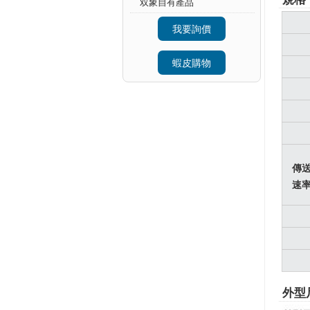
双象自有產品
我要詢價
蝦皮購物
傳
速
外型