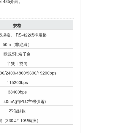
S-485介面。
規格
85規格、 RS-422標準規格
50m（非絶縁）
歐規5孔端子台
半雙工雙向
00/2400/4800/9600/19200bps
115200bps
38400bps
V 40mA(由PLC主機供電)
不佔點數
鍵（330Ω/110Ω轉換）