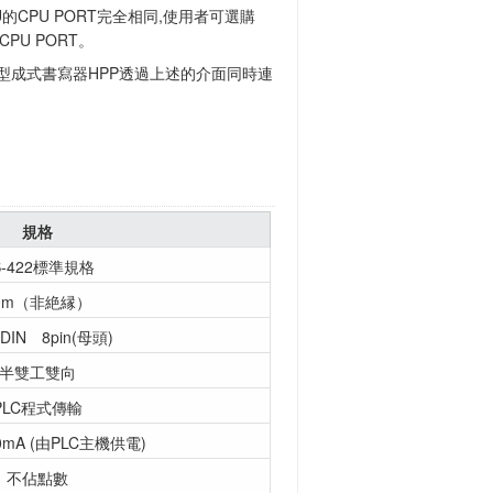
的CPU PORT完全相同,使用者可選購
CPU PORT。
型成式書寫器HPP透過上述的介面同時連
規格
S-422標準規格
0m（非絶縁）
 DIN 8pin(母頭)
半雙工雙向
PLC程式傳輸
0mA (由PLC主機供電)
不佔點數