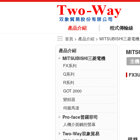
產品介紹
程式傳輸線
首頁
> 產品介紹 > MITSUBISHI三菱電機
產品介紹
MITS
MITSUBISHI三菱電機
主機
FX系列
Q系列
FX3
R系列
GOT 2000
變頻器
伺服馬達
Pro-face普羅菲司
人機介面觸控螢幕
Two-Way双象貿易
規格