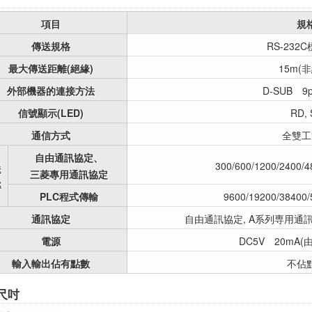
項目
規
傳送規格
RS-232
最大傳送距離(絕緣)
15m(
外部機器的連接方法
D-SUB 9p
信號顯示(LED)
RD, 
通信方式
全雙工
自由通訊協定、
300/600/1200/2400/4
送
三菱專用通訊協定
率
PLC程式傳輸
9600/19200/38400/
通訊協定
自由通訊協定, A系列専用通訊協
電源
DC5V 20mA(
輸入輸出佔有點數
不佔
尺吋