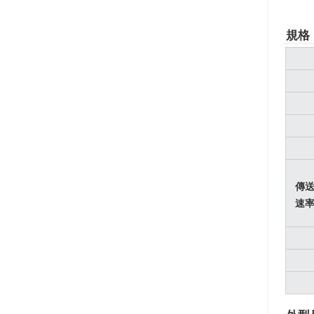
規格
傳
速