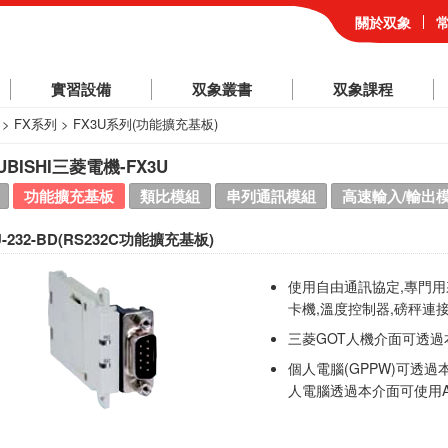
關於双象
實習設備
双象叢書
双象課程
 > FX系列 > FX3U系列(功能擴充基板)
UBISHI三菱電機-FX3U
功能擴充基板
類比模組
串列通訊模組
高速輸入/輸出
U-232-BD(RS232C功能擴充基板)
使用自由通訊協定,專門用來
卡機,溫度控制器,磅秤連接的
三菱GOT人機介面可透過
個人電腦(GPPW)可透過
人電腦透過本介面可使用A